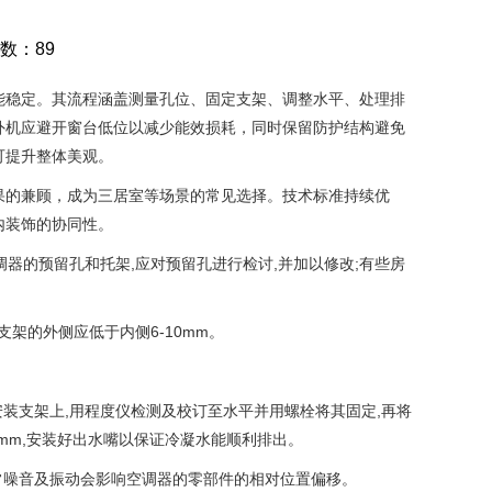
次数：89
能稳定。其流程涵盖测量孔位、固定支架、调整水平、处理排
外机应避开窗台低位以减少能效损耗，同时保留防护结构避免
可提升整体美观。
果的兼顾，成为三居室等场景的常见选择。技术标准持续优
内装饰的协同性。
器的预留孔和托架,应对预留孔进行检讨,并加以修改;有些房
架的外侧应低于内侧6-10mm。
装支架上,用程度仪检测及校订至水平并用螺栓将其固定,再将
mm,安装好出水嘴以保证冷凝水能顺利排出。
异常噪音及振动会影响空调器的零部件的相对位置偏移。