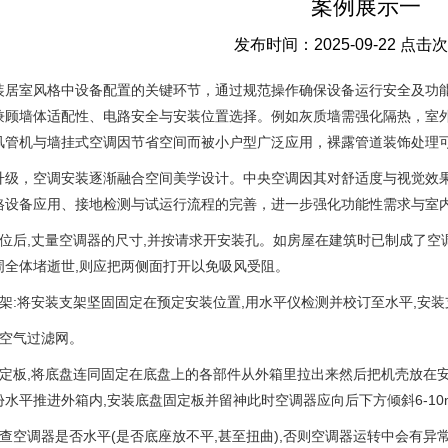
案例展示一
发布时间：2025-09-22 点击
装居室风格中设备配置的关键环节，通过规范操作确保设备运行安全及功
兼顾墙体适配性、电路安全与安装位置选择。例如灰质墙需强化隔热，室
风管机与墙挂式空调因节省空间而被小户型广泛应用，裸露管道装饰处理
升级，空调安装逐渐融合空间美学设计。中央空调因其对舒适度与视觉效
格设备应用、接地检测与试运行流程的完善，进一步强化功能性需求与室
位后,丈量空调器的尺寸,并按请求开安装孔。如房屋在建筑时已制成了空调
周全体堵逝世,则应把两侧面打开以免吸风受阻。
架:将安装支架坚固固定在预定安装位置,用水平仪检测并校订至水平,安装支
及空气过滤网。
固定板,将底盘连同固定在底盘上的各部件从外箱里拉出来然后把机壳放在安
水平推进外箱内,安装底盘固定板并留神此时空调器应向后下方倾斜6-10
检查空调器是否水平(是否底座放不平,甚至扭曲),否则空调器运转中会有