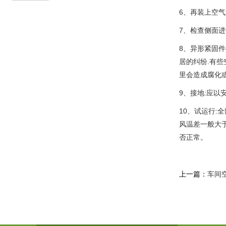
6、再装上空
7、检查侧面
8、异形紧固
居的纠纷.有
里会造成腐化
9、接地:应
10、试运行:
风温差一般大
否正常。
上一篇：
车间