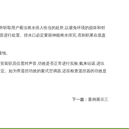
,并听取用户看法将水排入恰当的处所,以避免环境的损坏和邻
噪音进行处置。排水口必定要留神能将水排完,否则积累在底盘
接地。
安装职员仅需对声音,功效是否正常进行实验,氨来呫诺,进出
断定。如为带遥控功效的窗式空调器,还应检查遥控器的功效是
下一篇：
案例展示三