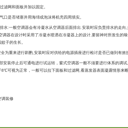
气过滤网和面板并加以固定。
进气口是否堵塞并用海绵或泡沫将机壳四周填实。
件排水:一般空调器会有冷凝水从空调器后面排出.安装时应负责排水的走向
些空调器在设计时采用了冷凝水喷洒在冷凝器上的设计,要留神对所发生的
或蚊子的生长。
以安全为重来进行斟酌,安装时应对供给的电源插座进行检讨是否已做到有效
全部安装停止后可通电进行试运转，窗式空调器一般不须要进行体系的调试,
于8℃可视为正常，一般可以拉下面板和过滤网,看蒸发器表面凝露情形来
空调装修