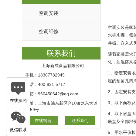
空调安装
空调安装是家
空调维修
水等步骤，需
共振。嵌入式
联系我们
随着家装需求
化，如混搭风
上海新成食品有限公司
1、断定安装地
手机：18367782945
屋的预留孔四
电话：400-821-5717
2、固定安装支
邮箱：960450642@qq.com
在线预约
3、取下面板
地址：上海市浦东新区合庆镇龙东大道
6459号
4、取下底盘
在线留言
联系我们
底盘及全部部份
微信联系
5、用水平仪